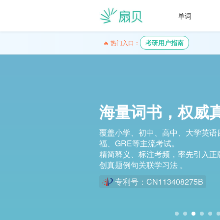
单词
考研用户指南
🔥 热门入口：
词文串学，语境
短文填词，题型
基于每日所学词汇，单词记忆水平
基于已学词汇，自动生成首字母填
智能匹配外刊同源短文，
型，背词与刷题同步完成。
在真实语境中巩固记忆。
支持导出 PDF，方便集中刷题或
考试。