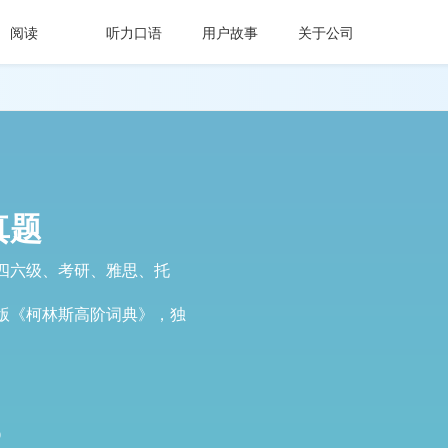
阅读
听力口语
用户故事
关于公司
强化
强化
行业首创
行业首创
和考试目标，
空、选词填空等高频考试题
打印复习，让练习更接近真实