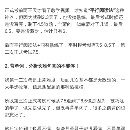
正式考前两三天才看了教学视频，才知道“
平行阅读法
”这种
神器，但因为就剩2.3天了，也没搞熟练。最后考试时候还
是没写完，剩下4.5道题，全蒙的，侥幸蒙对了几道，最后
6.5。要是没蒙对，估计只有6。
后面平行阅读法+同替熟练了，平时模考就有7.5-8.5了，第
二次正式考试7.5。
2. 背单词，分析长难句真的不能停！
我第一二次考是正常难度，后面几次基本都是无敌难的、一
大半选段落、信息匹配题的那种热搜榜。
所以第三次正式考试时候从7.5退到了6.5也是因为，技巧啥
的学了，做完是做完了，但没再背单词了，很多之前背的也
都忘记了。
然后定位到了也看不懂，有些甚至题干都没看懂。不是单词