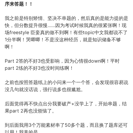
序来答题！！
我之前是特别矫情、坚决不串题的，然后真的是能力提的是
快，但分数提升很慢……因为考试时候我真的很紧张啊！现
场freestyle 臣妾真的做不到啊！有些topic中文我都说不了
1分半啊！哭唧唧！不是没这种经历，就是知识储备不够
啊！
Part 2答的不好3也受影响，因为心情很down啊！平时
part 2练的不好3也没时间练啊！
之前也按照答题纸上的小问来一个一个答，会发现很容易说
没几句就没话说，强行说多也很尴尬。
后面觉得再不快点出分我要破产+没学上了，开始串题，结
果part 2再也没烦恼了。
到后面我用3个万能素材串了50多个题，而且换了题库还可
以用！我真的是