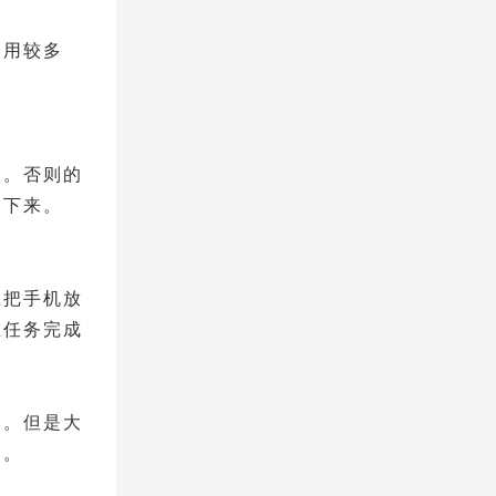
使用较多
议。否则的
不下来。
且把手机放
在任务完成
迷。但是大
比。