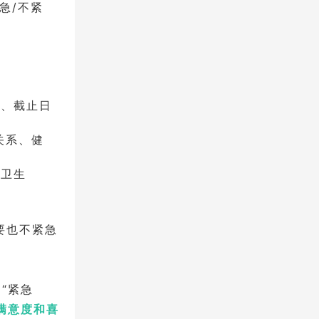
急/不紧
机、截止日
关系、健
扫卫生
。
要也不紧急
“紧急
满意度和喜