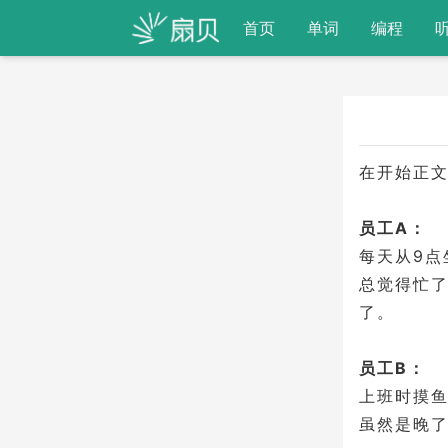
首页
单词
编程
在开始正
员工A：
每天从9点
总觉得忙
了。
员工B：
上班时摸
虽然是晚