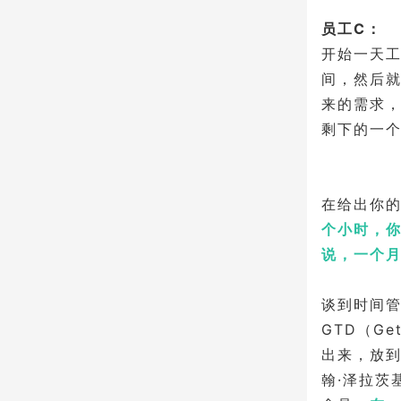
员工C：
开始一天
间，然后
来的需求
剩下的一
在给出你
个小时，
说，一个
谈到时间
GTD（Ge
出来，放到
翰·泽拉茨