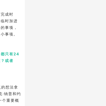
下完成时
或临时加进
好的事项，
的小事项。
都只有24
态？或者
点点的想法拿
克·纳普和约
一个重要概