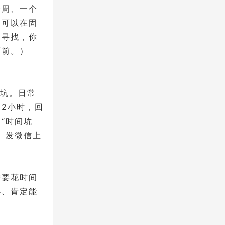
一周、一个
，可以在固
动寻找，你
面前。）
石坑。日常
2小时，回
“时间坑
、发微信上
需要花时间
心、肯定能