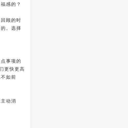
幸福感的？
束回顾的时
响的。选择
重点事项的
们更快更高
也不如前
能主动消