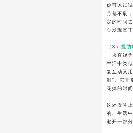
你可以试
月都不刷
定的时间
会发现真
（3）提防
一块直径为
生活中类
复互动又用
洞”。它非
花掉的时
这还没算
的。生活
避开一部