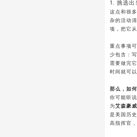
1. 挑
这点和很
杂的活动清
项，把它
重点事项
少包含：写
需要做完
时间就可
那么，如
你可能听
为
艾森豪威
是美国历
高指挥官，