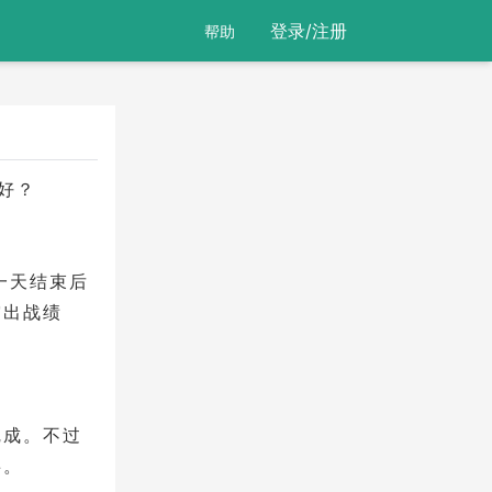
登录/注册
帮助
好？
一天结束后
突出战绩
完成。不过
事。