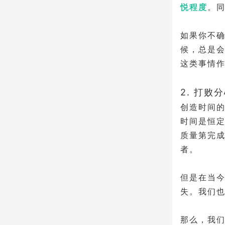
悦程度
。
如果你不
候，总是
这类事情
2. 打
创造时间
时间是恒
质量第完
者。
但是在当
失。我们
那么，我