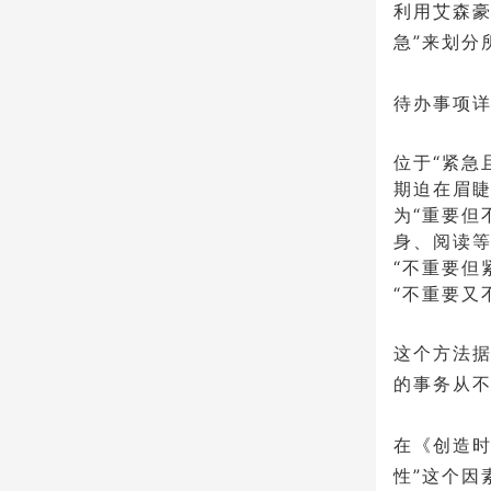
利用艾森豪
急”来划分
待办事项
位于“紧急
期迫在眉
为“重要但
身、阅读
“不重要但
“不重要又
这个方法据
的事务从
在《创造时
性”这个因