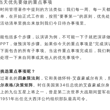
选出当天优先要做的重点事项
多时间管理著作中提到的方法类似：我们每一周、每一天
单，在开始正式工作前，按照“要事第一”的原则，优先
从活动清单里挑出来放到我们今日待办事项里。
可能包括多个步骤，以演讲为例，不可能一下子就把演讲
PPT，做预演等步骤。如果你今天的重点事项是“完成演
它下面包含的所有子事项。当这件重点事项完成后，我们
以处理一下来自同事或其他人的优先事项中。
何挑选重点事项呢？
说过著名的
四象限法则
，它和美德怀特·艾森豪威尔有关，
尔表格/决策矩阵
。时任美国第34任总统的艾森豪威尔
史上的九位五星上将之一，曾是第二次世界大战期间盟军
1951年出任北大西洋公约组织部队最高司令。