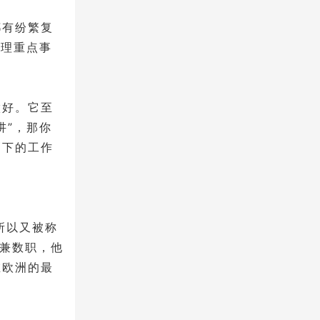
都有纷繁复
处理重点事
做好。它至
讲”，那你
剩下的工作
所以又被称
身兼数职，他
在欧洲的最